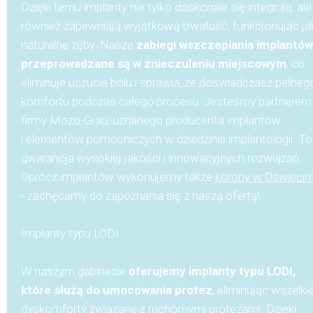
Dzięki temu implanty nie tylko doskonale się integrują, ale
również zapewniają wyjątkową trwałość, funkcjonując ja
naturalne zęby. Nasze
zabiegi wszczepiania implantów
przeprowadzane są w znieczuleniu miejscowym
, co
eliminuje uczucie bólu i sprawia, że doświadczasz pełneg
komfortu podczas całego procesu. Jesteśmy partnerem
firmy Mozo-Grau, uznanego producenta implantów
i elementów pomocniczych w dziedzinie implantologii. To
gwarancja wysokiej jakości i innowacyjnych rozwiązań.
Oprócz implantów wykonujemy także
korony w Oświęcim
- zachęcamy do zapoznania się z naszą ofertą!
Implanty typu LODI
W naszym gabinecie
oferujemy implanty typu LODI,
które służą do umocowania protez
, eliminując wszelki
dyskomforty związane z ruchomymi protezami. Dzięki