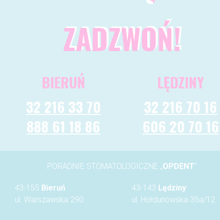
ZADZWOŃ!
BIERUŃ
LĘDZINY
32 216 33 70
32 216 70 16
888 61 18 86
606 20 70 16
PORADNIE STOMATOLOGICZNE „
OPDENT
”
43-155
Bieruń
43-143
Lędziny
ul. Warszawska 290
ul. Hołdunowska 35a/12