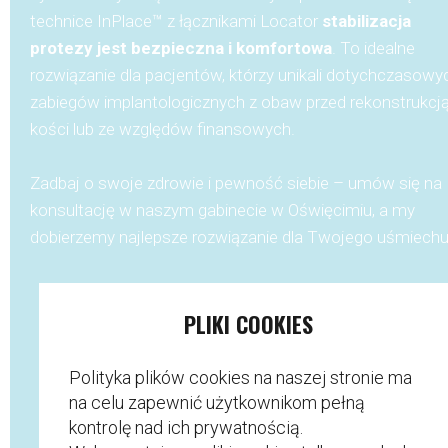
technice InPlace™ z łącznikami Locator
stabilizacja
protezy jest bezpieczna i komfortowa
. To idealne
rozwiązanie dla pacjentów, którzy unikali dotychczasowy
zabiegów implantologicznych z obaw przed rekonstrukcj
kości lub ze względów finansowych.
Zadbaj o swoje zdrowie i pewność siebie – umów się na
konsultację w naszym gabinecie w Oświęcimiu, a my
dobierzemy najlepsze rozwiązanie dla Twojego uśmiechu
PLIKI COOKIES
Polityka plików cookies na naszej stronie ma
na celu zapewnić użytkownikom pełną
kontrolę nad ich prywatnością.