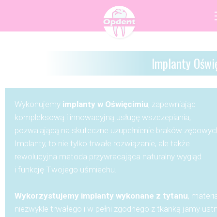
Implanty Oświ
Wykonujemy
implanty w Oświęcimiu
, zapewniając
kompleksową i innowacyjną usługę wszczepiania,
pozwalającą na skuteczne uzupełnienie braków zębowyc
Implanty, to nie tylko trwałe rozwiązanie, ale także
rewolucyjna metoda przywracająca naturalny wygląd
i funkcję Twojego uśmiechu.
Wykorzystujemy implanty wykonane z tytanu
, materi
niezwykle trwałego i w pełni zgodnego z tkanką jamy ustn