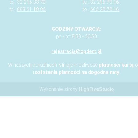
tel.
32 216 33 70
tel.
32 216 70 16
tel.
888 61 18 86
tel.
606 20 70 16
GODZINY OTWARCIA:
pn - pt: 8:30 - 20:30
rejestracja@opdent.pl
W naszych poradniach istnieje możliwość
płatności kartą
o
rozłożenia płatności na dogodne raty
.
Wykonanie strony
HighFiveStudio