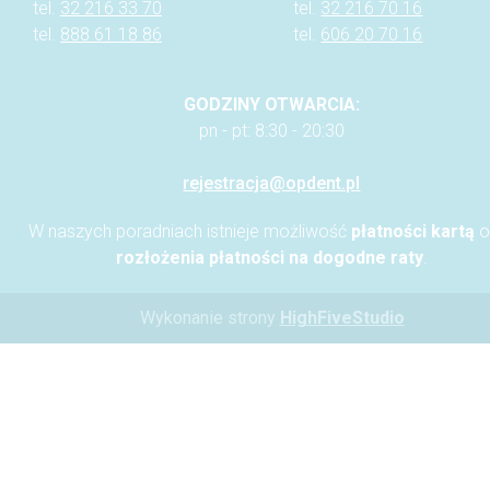
tel.
32 216 33 70
tel.
32 216 70 16
tel.
888 61 18 86
tel.
606 20 70 16
GODZINY OTWARCIA:
pn - pt: 8:30 - 20:30
rejestracja@opdent.pl
W naszych poradniach istnieje możliwość
płatności kartą
o
rozłożenia płatności na dogodne raty
.
Wykonanie strony
HighFiveStudio