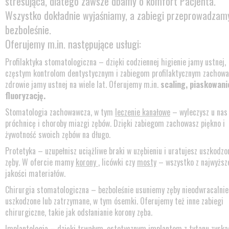
stresująca, dlatego zawsze dbamy o komfort Pacjenta.
Wszystko dokładnie wyjaśniamy, a zabiegi przeprowadzam
bezboleśnie.
Oferujemy m.in. następujące usługi:
Profilaktyka stomatologiczna – dzięki codziennej higienie jamy ustnej,
częstym kontrolom dentystycznym i zabiegom profilaktycznym zachowa
zdrowie jamy ustnej na wiele lat. Oferujemy m.in.
scaling, piaskowani
fluoryzację.
Stomatologia zachowawcza, w tym
leczenie kanałowe
– wyleczysz u nas
próchnicę i choroby miazgi zębów. Dzięki zabiegom zachowasz piękno i
żywotność swoich zębów na długo.
Protetyka – uzupełnisz uciążliwe braki w uzębieniu i uratujesz uszkodzo
zęby. W ofercie mamy
korony
, licówki czy
mosty
– wszystko z najwyższ
jakości materiałów.
Chirurgia stomatologiczna – bezboleśnie usuniemy zęby nieodwracalnie
uszkodzone lub zatrzymane, w tym ósemki. Oferujemy też inne zabiegi
chirurgiczne, takie jak odsłanianie korony zęba.
Implantologia – dzięki trwałym, estetycznym
implantom
z tytanu zyska