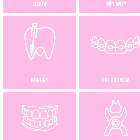
ZĘBÓW
IMPLANTY
KORONY
ORTODONCJA