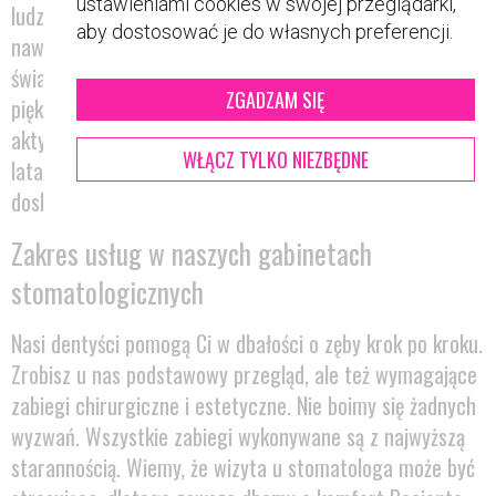
ustawieniami cookies w swojej przeglądarki,
ludzie częściej się uśmiechają, a co za tym idzie – łatwiej
aby dostosować je do własnych preferencji.
nawiązują kontakty towarzyskie. Co więcej, zadbane zęby s
świadectwem zdrowia i dbałości o cały organizm. Właścici
ZGADZAM SIĘ
pięknego uśmiechu to z pewnością osoba preferująca zdro
aktywny tryb życia. W Opdent zadbamy o to, żebyś przez d
WŁĄCZ TYLKO NIEZBĘDNE
lata mógł cieszyć się pięknym, zdrowym uśmiechem i
doskonałym samopoczuciem.
Zakres usług w naszych gabinetach
stomatologicznych
Nasi dentyści pomogą Ci w dbałości o zęby krok po kroku.
Zrobisz u nas podstawowy przegląd, ale też wymagające
zabiegi chirurgiczne i estetyczne. Nie boimy się żadnych
wyzwań. Wszystkie zabiegi wykonywane są z najwyższą
starannością. Wiemy, że wizyta u stomatologa może być