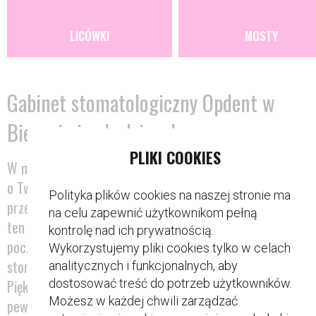
LICÓWKI
MOSTY
Gabinet stomatologiczny Opdent w
Bieruniu i w Lędzinach
PLIKI COOKIES
W naszych
gabinetach stomatologicznych
Opdent zad
o Twoje zęby od A do Z. Sprawimy, że będą równe, białe, a
Polityka plików cookies na naszej stronie ma
przede wszystkim zdrowe i wolne od bakterii. Jak osiągni
na celu zapewnić użytkownikom pełną
ten efekt? Poprzez szereg zabiegów dentystycznych,
kontrolę nad ich prywatnością.
poczynając od profilaktyki, a kończąc na chirurgii
Wykorzystujemy pliki cookies tylko w celach
stomatologicznej czy medycynie estetycznej.
analitycznych i funkcjonalnych, aby
dostosować treść do potrzeb użytkowników.
Piękny, zdrowy uśmiech to ozdoba, dzięki której poczujesz 
Możesz w każdej chwili zarządzać
pewny siebie. Równe, białe zęby
odejmują lat
. Sprawiają t